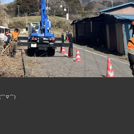
。
⌒∇⌒)