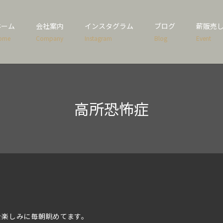
ホーム
会社案内
インスタグラム
ブログ
薪販売
ome
Company
Instagram
Blog
Event
高所恐怖症
を楽しみに毎朝眺めてます。