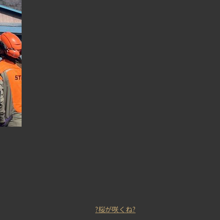
?桜が咲くね?